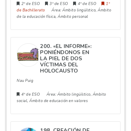
2º de ESO
3º de ESO
4º de ESO
1º
de Bachillerato
Área:
Ámbito lingüístico, Ámbito
de la educación física, Ámbito personal
200. «EL INFORME»:
PONIÉNDONOS EN
LA PIEL DE DOS
VÍCTIMAS DEL
HOLOCAUSTO
Nau Puig
4º de ESO
Área:
Ámbito lingüístico, Ámbito
social, Ámbito de educación en valores
198. CREACIÓN DE