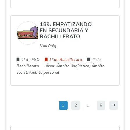
189. EMPATIZANDO
EN SECUNDARIA Y
BACHILLERATO
Nau Puig
4º de ESO
1º de Bachillerato
2º de
Bachillerato
Área:
Ámbito lingüístico, Ámbito
social, Ámbito personal
1
2
…
6
Palabra