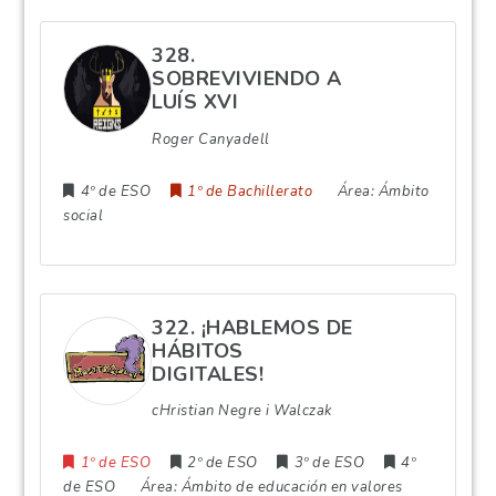
328.
SOBREVIVIENDO A
LUÍS XVI
Roger Canyadell
4º de ESO
1º de Bachillerato
Área:
Ámbito
social
322. ¡HABLEMOS DE
HÁBITOS
DIGITALES!
cHristian Negre i Walczak
1º de ESO
2º de ESO
3º de ESO
4º
de ESO
Área:
Ámbito de educación en valores