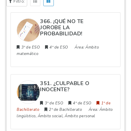
Filtro:
366. ¡QUÉ NO TE
JOROBE LA
PROBABILIDAD!
3º de ESO
4º de ESO
Área:
Ámbito
matemático
351. ¿CULPABLE O
INOCENTE?
3º de ESO
4º de ESO
1º de
Bachillerato
2º de Bachillerato
Área:
Ámbito
lingüístico, Ámbito social, Ámbito personal