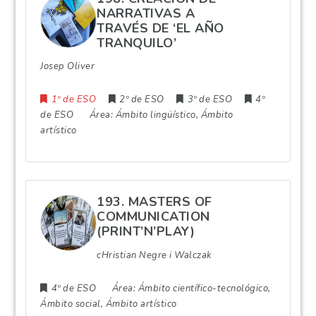
NARRATIVAS A
TRAVÉS DE ‘EL AÑO
TRANQUILO’
Josep Oliver
1º de ESO
2º de ESO
3º de ESO
4º
de ESO
Área:
Ámbito lingüístico, Ámbito
artístico
193. MASTERS OF
COMMUNICATION
(PRINT’N’PLAY)
cHristian Negre i Walczak
4º de ESO
Área:
Ámbito científico-tecnológico,
Ámbito social, Ámbito artístico