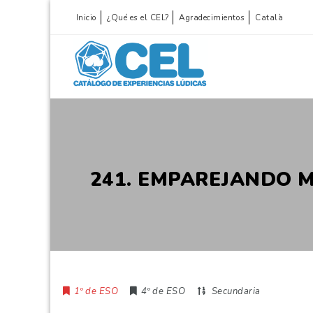
Inicio
¿Qué es el CEL?
Agradecimientos
Català
241. EMPAREJANDO M
1º de ESO
4º de ESO
Secundaria