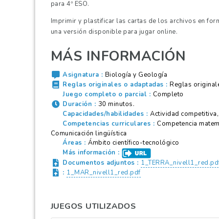
para 4º ESO.
Imprimir y plastificar las cartas de los archivos en fo
una versión disponible para jugar online.
MÁS INFORMACIÓN
Asignatura
Biología y Geología
Reglas originales o adaptadas
Reglas original
Juego completo o parcial
Completo
Duración
30 minutos.
Capacidades/habilidades
Actividad competitiva
Competencias curriculares
Competencia matemát
Comunicación lingüística
Áreas
Ámbito científico-tecnológico
Más información
Documentos adjuntos
1_TERRA_nivell1_red.pd
1_MAR_nivell1_red.pdf
JUEGOS UTILIZADOS