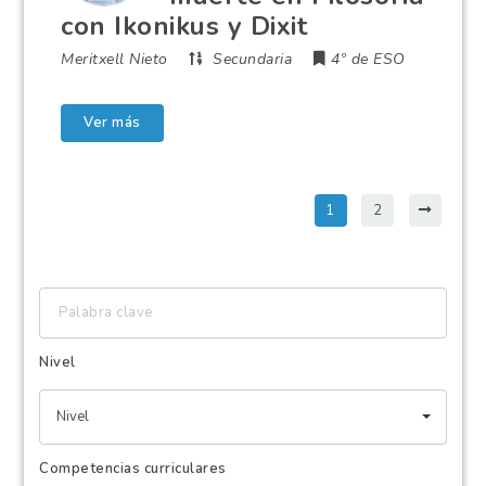
con Ikonikus y Dixit
Meritxell Nieto
Secundaria
4º de ESO
Ver más
1
2
Palabra
clave
Nivel
Nivel
Competencias curriculares