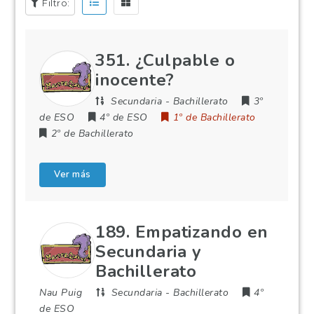
Filtro:
351. ¿Culpable o
inocente?
Secundaria
-
Bachillerato
3º
de ESO
4º de ESO
1º de Bachillerato
2º de Bachillerato
Ver más
189. Empatizando en
Secundaria y
Bachillerato
Nau Puig
Secundaria
-
Bachillerato
4º
de ESO