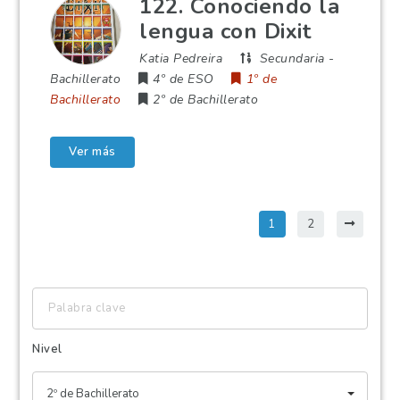
122. Conociendo la
lengua con Dixit
Katia Pedreira
Secundaria
-
Bachillerato
4º de ESO
1º de
Bachillerato
2º de Bachillerato
Ver más
1
2
Palabra
clave
Nivel
2º de Bachillerato