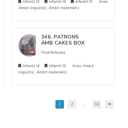
Infantil I3
Infantil I4
Infantil I5
Área:
Àmbit lingüístic, Àmbit matemàtic
346. PATRONS
AMB CAKES BOX
FocaMoteada
Infantil I4
Infantil I5
Área:
Àmbit
lingüístic, Àmbit matemàtic
1
2
…
10