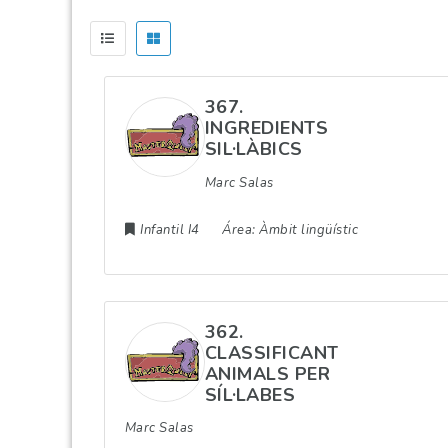
367.
INGREDIENTS
SIL·LÀBICS
Marc Salas
Infantil I4
Área:
Àmbit lingüístic
362.
CLASSIFICANT
ANIMALS PER
SÍL·LABES
Marc Salas