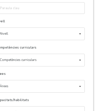
raula
au
vell
Nivell
mpetències curriculars
Competències curriculars
ees
Àrees
pacitats/habilitats