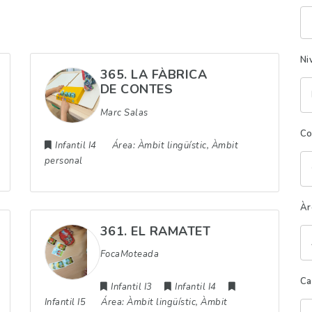
Pa
cl
Ni
365. LA FÀBRICA
DE CONTES
Marc Salas
Co
Infantil I4
Área:
Àmbit lingüístic, Àmbit
personal
Àr
361. EL RAMATET
FocaMoteada
Ca
Infantil I3
Infantil I4
Infantil I5
Área:
Àmbit lingüístic, Àmbit