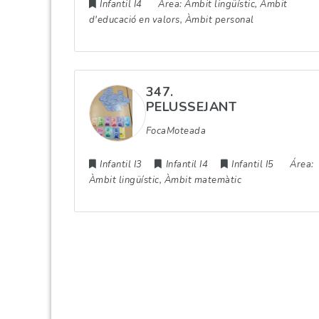
Infantil I4
Área:
Àmbit lingüístic, Àmbit
d'educació en valors, Àmbit personal
347.
PELUSSEJANT
FocaMoteada
Infantil I3
Infantil I4
Infantil I5
Área:
Àmbit lingüístic, Àmbit matemàtic