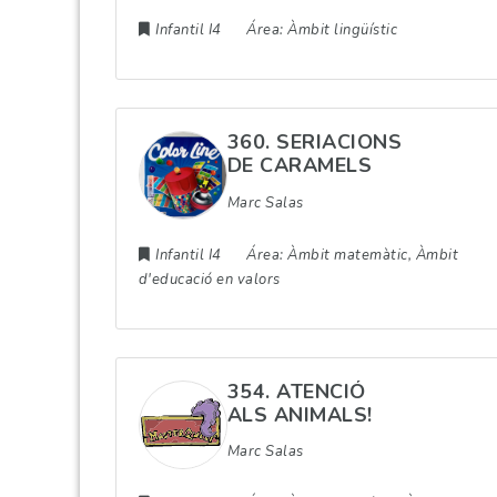
Infantil I4
Área:
Àmbit lingüístic
360. SERIACIONS
DE CARAMELS
Marc Salas
Infantil I4
Área:
Àmbit matemàtic, Àmbit
d'educació en valors
354. ATENCIÓ
ALS ANIMALS!
Marc Salas