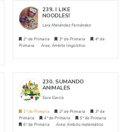
239. I LIKE
NOODLES!
Lara Menéndez Fernández
2º de Primaria
3º de Primaria
4º de
Primaria
Área:
Ámbito lingüístico
230. SUMANDO
ANIMALES
Sara García
1º de Primaria
2º de Primaria
3º de
Primaria
4º de Primaria
5º de Primaria
6º de Primaria
Área:
Ámbito matemático