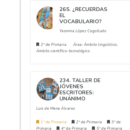
265. ¿RECUERDAS
EL
VOCABULARIO?
Yasmina López Cogolludo
2º de Primaria
Área:
Ámbito lingüístico,
Ámbito científico-tecnológico
234. TALLER DE
JÓVENES
ESCRITORES:
UNÁNIMO
Luis de Mena Álvarez
1º de Primaria
2º de Primaria
3º de
Primaria
4º de Primaria
5º de Primaria