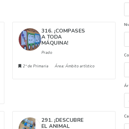
Pa
cl
Ni
316. ¡COMPASES
A TODA
MÁQUINA!
Prado
Co
2º de Primaria
Área:
Ámbito artístico
Ár
Ca
291. ¡DESCUBRE
EL ANIMAL