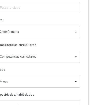
labra
ave
vel
2º de Primaria
mpetencias curriculares
Competencias curriculares
eas
Áreas
pacidades/habilidades