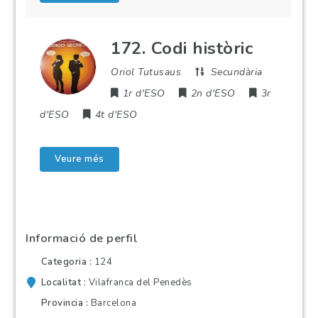
172. Codi històric
Oriol Tutusaus
Secundària
1r d'ESO
2n d'ESO
3r
d'ESO
4t d'ESO
Veure més
Informació de perfil
Categoria
124
Localitat
Vilafranca del Penedès
Provincia
Barcelona