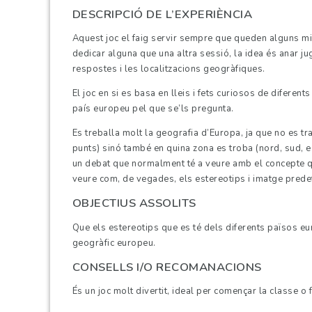
DESCRIPCIÓ DE L’EXPERIÈNCIA
Aquest joc el faig servir sempre que queden alguns mi
dedicar alguna que una altra sessió, la idea és anar j
respostes i les localitzacions geogràfiques.
El joc en si es basa en lleis i fets curiosos de difere
país europeu pel que se’ls pregunta.
Es treballa molt la geografia d’Europa, ja que no es t
punts) sinó també en quina zona es troba (nord, sud, est
un debat que normalment té a veure amb el concepte qu
veure com, de vegades, els estereotips i imatge predef
OBJECTIUS ASSOLITS
Que els estereotips que es té dels diferents països e
geogràfic europeu.
CONSELLS I/O RECOMANACIONS
És un joc molt divertit, ideal per començar la classe o 