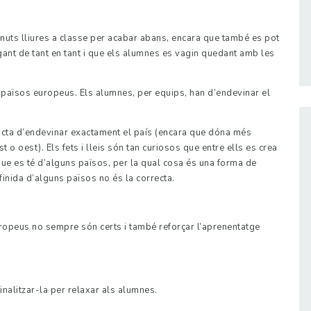
nuts lliures a classe per acabar abans, encara que també es pot
ugant de tant en tant i que els alumnes es vagin quedant amb les
nts països europeus. Els alumnes, per equips, han d’endevinar el
racta d’endevinar exactament el país (encara que dóna més
 o oest). Els fets i lleis són tan curiosos que entre ells es crea
e es té d’alguns països, per la qual cosa és una forma de
inida d’alguns països no és la correcta.
uropeus no sempre són certs i també reforçar l’aprenentatge
finalitzar-la per relaxar als alumnes.