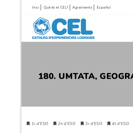
Inici
Què és el CEL?
Agraïments
Español
180. UMTATA, GEOGR
1r d'ESO
2n d'ESO
3r d'ESO
4t d'ESO