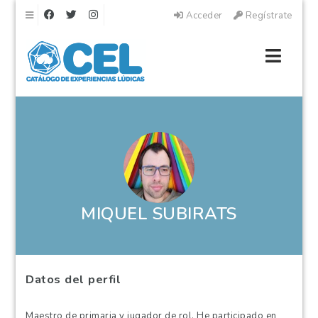
Navegación
Acceder
Regístrate
Naveg
MIQUEL SUBIRATS
Datos del perfil
Maestro de primaria y jugador de rol. He participado en