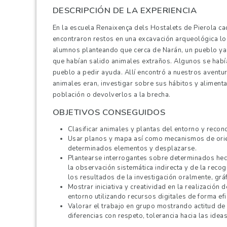
DESCRIPCIÓN DE LA EXPERIENCIA
En la escuela Renaixença
dels
Hostalets
de Pierola ca
encontraron restos en una excavación arqueológica loc
alumnos planteando que cerca de
Narán
, un pueblo ya
que habían salido animales extraños. Algunos se hab
pueblo a pedir ayuda. Allí encontró a nuestros aventu
animales eran, investigar sobre sus hábitos y aliment
población o devolverlos a la brecha.
OBJETIVOS CONSEGUIDOS
Clasificar animales y plantas del entorno y reconoc
Usar planos y mapa así como mecanismos de orient
determinados elementos y desplazarse.
Plantearse interrogantes sobre determinados hec
la observación sistemática indirecta y de la rec
los resultados de la investigación oralmente, grá
Mostrar iniciativa y creatividad en la realización
entorno utilizando recursos digitales de forma efi
Valorar el trabajo en grupo mostrando actitud de
diferencias con respeto, tolerancia hacia las id