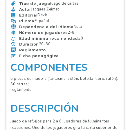
Juego de cartas
Tipo de juego
Jacques Zeimet
Autor
Devir
Editorial
Español
Idioma
Nula
Dependencia del idioma
2-8
Número de jugadores
8
Edad mínima recomendada
20-30
Duración
Reglamento
Ficha pedagógica
COMPONENTES
5 piezas de madera (fantasma, sillón, botella, libro, ratón);
60 cartas;
reglamento.
DESCRIPCIÓN
Juego de reflejos para 2 a 8 jugadores de fulminantes
reacciones. Uno de los jugadores gira la carta superior de