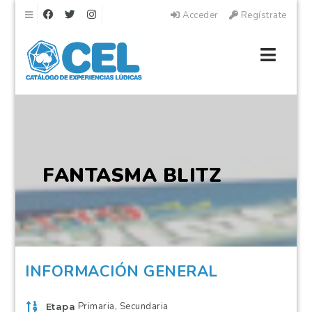
Navegación
Acceder
Regístrate
Naveg
FANTASMA BLITZ
INFORMACIÓN GENERAL
Primaria
,
Secundaria
Etapa