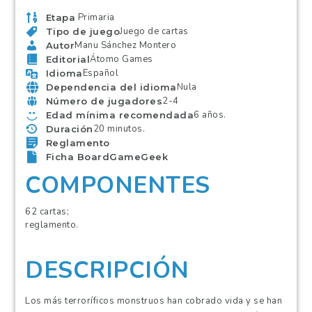
Primaria
Etapa
Juego de cartas
Tipo de juego
Manu Sánchez Montero
Autor
Átomo Games
Editorial
Español
Idioma
Nula
Dependencia del idioma
2-4
Número de jugadores
6 años.
Edad mínima recomendada
20 minutos.
Duración
Reglamento
Ficha BoardGameGeek
COMPONENTES
62 cartas;
reglamento.
DESCRIPCIÓN
Los más terroríficos monstruos han cobrado vida y se han