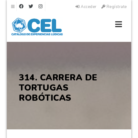
Navegación
Acceder
Regístrate
Naveg
314. CARRERA DE
TORTUGAS
ROBÓTICAS