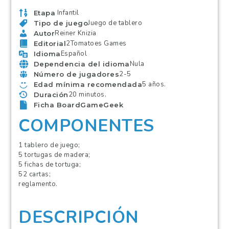
Infantil
Etapa
Juego de tablero
Tipo de juego
Reiner Knizia
Autor
2Tomatoes Games
Editorial
Español
Idioma
Nula
Dependencia del idioma
2-5
Número de jugadores
5 años.
Edad mínima recomendada
20 minutos.
Duración
Ficha BoardGameGeek
COMPONENTES
1 tablero de juego;
5 tortugas de madera;
5 fichas de tortuga;
52 cartas;
reglamento.
DESCRIPCIÓN