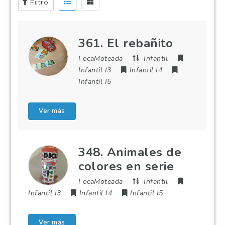
Filtro:
361. El rebañito
FocaMoteada
Infantil
Infantil I3
Infantil I4
Infantil I5
Ver más
348. Animales de
colores en serie
FocaMoteada
Infantil
Infantil I3
Infantil I4
Infantil I5
Ver más