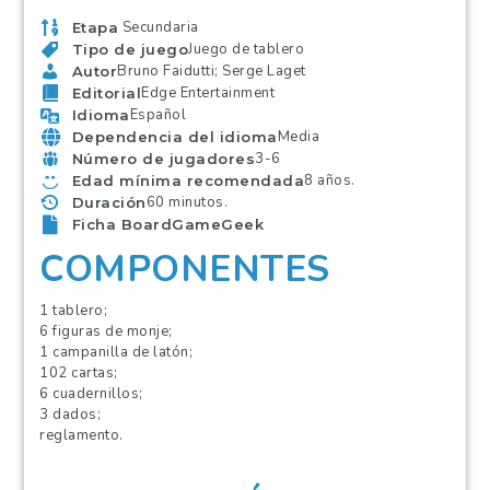
Secundaria
Etapa
Juego de tablero
Tipo de juego
Bruno Faidutti; Serge Laget
Autor
Edge Entertainment
Editorial
Español
Idioma
Media
Dependencia del idioma
3-6
Número de jugadores
8 años.
Edad mínima recomendada
60 minutos.
Duración
Ficha BoardGameGeek
COMPONENTES
1 tablero;
6 figuras de monje;
1 campanilla de latón;
102 cartas;
6 cuadernillos;
3 dados;
reglamento.