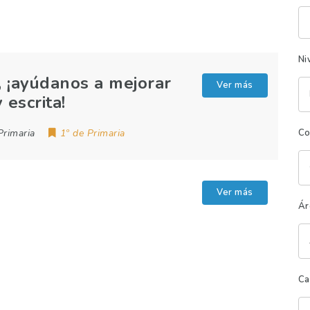
Pa
cl
Ni
, ¡ayúdanos a mejorar
Ver más
 escrita!
Primaria
1º de Primaria
Co
Ver más
Ár
Ca