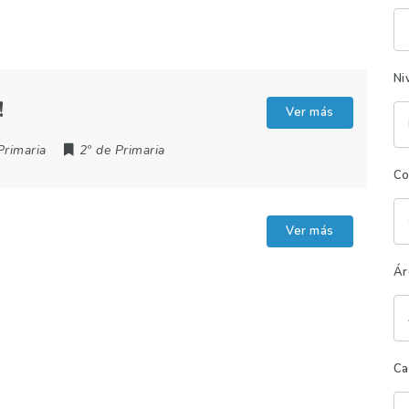
Pa
cl
Ni
!
Ver más
Primaria
2º de Primaria
Co
Ver más
Ár
Ca