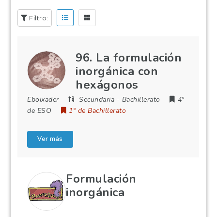
Filtro:
96. La formulación
inorgánica con
hexágonos
Eboixader
Secundaria
-
Bachillerato
4º
de ESO
1º de Bachillerato
Ver más
Formulación
inorgánica