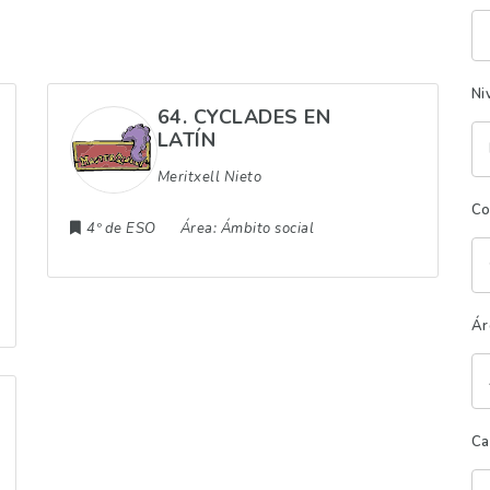
Pa
cl
Ni
64. CYCLADES EN
LATÍN
Meritxell Nieto
Co
4º de ESO
Área:
Ámbito social
Ár
Ca