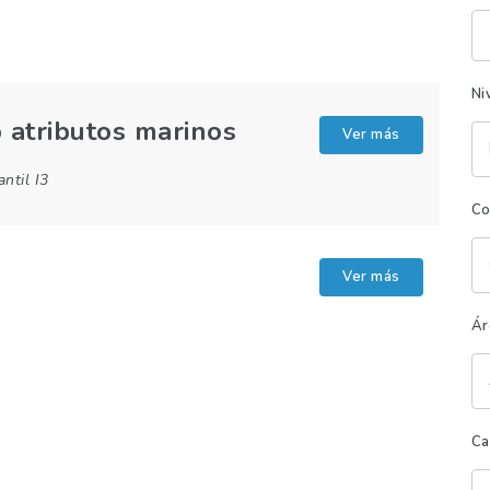
Pa
cl
Ni
 atributos marinos
Ver más
antil I3
Co
Ver más
Ár
Ca