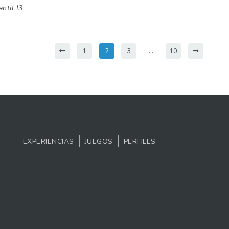
antil I3
1
2
3
…
10
EXPERIENCIAS
JUEGOS
PERFILES