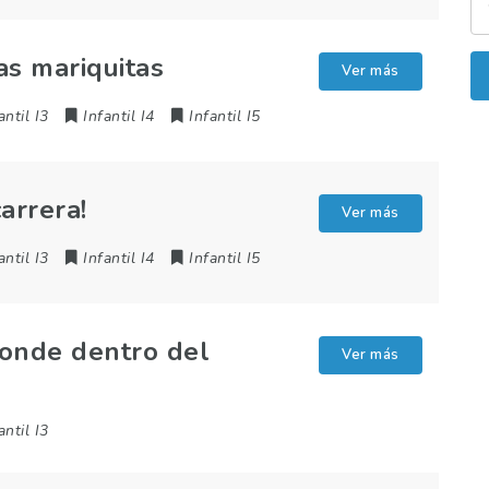
as mariquitas
Ver más
antil I3
Infantil I4
Infantil I5
arrera!
Ver más
antil I3
Infantil I4
Infantil I5
conde dentro del
Ver más
antil I3