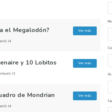
Pa
cl
Ni
ía el Megalodón?
Ver más
antil I4
Co
enaire y 10 Lobitos
Ver más
Infantil I3
Ár
cuadro de Mondrian
Ver más
Ca
antil I4