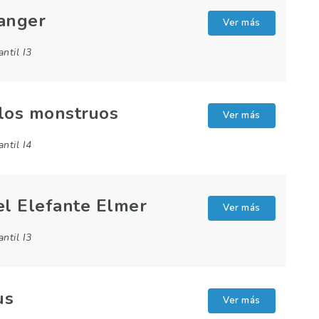
Ranger
Ver más
antil I3
 los monstruos
Ver más
antil I4
el Elefante Elmer
Ver más
antil I3
us
Ver más