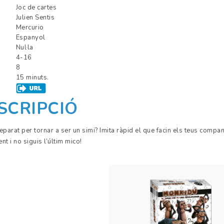
Joc de cartes
Julien Sentis
Mercurio
Espanyol
Nul·la
4-16
8
15 minuts.
SCRIPCIÓ
eparat per tornar a ser un simi? Imita ràpid el que facin els teus compan
nt i no siguis l’últim mico!