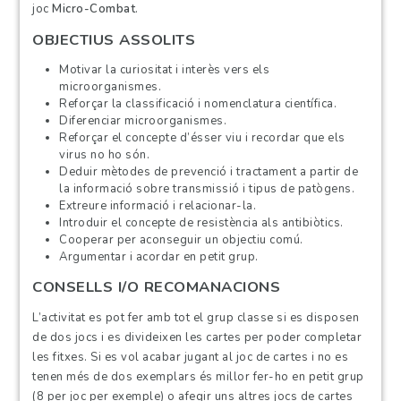
joc
Micro-Combat
.
OBJECTIUS ASSOLITS
Motivar la curiositat i interès vers els
microorganismes.
Reforçar la classificació i nomenclatura científica.
Diferenciar microorganismes.
Reforçar el concepte d’ésser viu i recordar que els
virus no ho són.
Deduir mètodes de prevenció i tractament a partir de
la informació sobre transmissió i tipus de patògens.
Extreure informació i relacionar-la.
Introduir el concepte de resistència als antibiòtics.
Cooperar per aconseguir un objectiu comú.
Argumentar i acordar en petit grup.
CONSELLS I/O RECOMANACIONS
L’activitat es pot fer amb tot el
grup classe
si es disposen
de dos jocs i es divideixen les cartes per poder completar
les fitxes. Si es vol acabar jugant al joc de cartes i no es
tenen més de dos exemplars és millor fer-ho en petit grup
(8 per joc per exemple) o afegir uns altres jocs de cartes