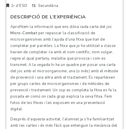
1r d'ESO
Secundària
DESCRIPCIÓ DE L’EXPERIÈNCIA
Aprofitem la informació que ens dóna cada carta del joc
Micro-Combat
per repassar la classificació de
microorganismes amb l’ajuda d’una fitxa que han de
completar per parelles. La fitxa que jo he utilitzat a classe
havien de completar-la amb el nom científic, nom vulgar,
regne al qual pertany, malaltia que provoca i com es
transmet. A la vegada hi ha un quadre per posar una carta
del joc amb el microorganisme, una (o més) amb el mètode
de prevenció i una altra amb el tractament. Es reparteixen
per grups cartes de microorganismes i de mètodes de
prevenció i tractament. Un cop es completa la fitxa es fa la
posada en comú on cada grup explica la seva fitxa. Fem
fotos de les fitxes i les exposem en una presentació
digital.
Després d’aquesta activitat, l’alumnat ja s’ha familiaritzat
amb les cartes i és més fàcil que entenguin la mecànica del