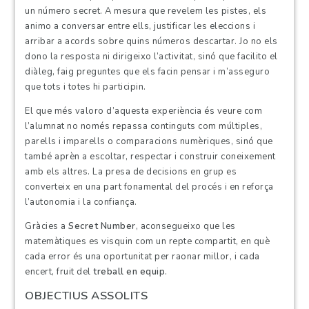
un número secret. A mesura que revelem les pistes, els
animo a conversar entre ells, justificar les eleccions i
arribar a acords sobre quins números descartar. Jo no els
dono la resposta ni dirigeixo l’activitat, sinó que facilito el
diàleg, faig preguntes que els facin pensar i m’asseguro
que tots i totes hi participin.
El que més valoro d’aquesta experiència és veure com
l’alumnat no només repassa continguts com múltiples,
parells i imparells o comparacions numèriques, sinó que
també aprèn a escoltar, respectar i construir coneixement
amb els altres. La presa de decisions en grup es
converteix en una part fonamental del procés i en reforça
l’autonomia i la confiança.
Gràcies a
Secret Number
, aconsegueixo que les
matemàtiques es visquin com un repte compartit, en què
cada error és una oportunitat per raonar millor, i cada
encert, fruit del
treball en equip
.
OBJECTIUS ASSOLITS