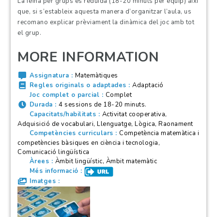
La feina per grups és reduïda (18-20 minuts per equip) així
que, si s’estableix aquesta manera d’organitzar l’aula, us
recomano explicar prèviament la dinàmica del joc amb tot
el grup.
MORE INFORMATION
Assignatura
Matemàtiques
Regles originals o adaptades
Adaptació
Joc complet o parcial
Complet
Durada
4 sessions de 18-20 minuts.
Capacitats/habilitats
Activitat cooperativa,
Adquisició de vocabulari, Llenguatge, Lògica, Raonament
Competències curriculars
Competència matemàtica i
competències bàsiques en ciència i tecnologia,
Comunicació lingüística
Àrees
Àmbit lingüístic, Àmbit matemàtic
Més informació
Imatges