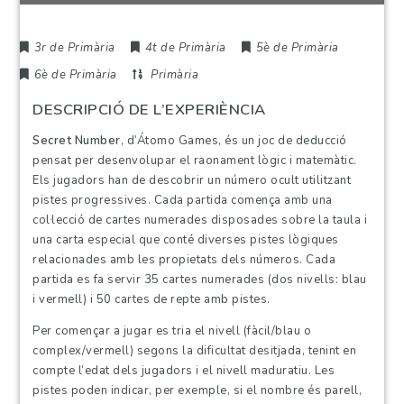
3r de Primària
4t de Primària
5è de Primària
6è de Primària
Primària
DESCRIPCIÓ DE L’EXPERIÈNCIA
Secret Number
, d’Átomo Games, és un joc de deducció
pensat per desenvolupar el raonament lògic i matemàtic.
Els jugadors han de descobrir un número ocult utilitzant
pistes progressives. Cada partida comença amb una
col·lecció de cartes numerades disposades sobre la taula i
una carta especial que conté diverses pistes lògiques
relacionades amb les propietats dels números. Cada
partida es fa servir 35 cartes numerades (dos nivells: blau
i vermell) i 50 cartes de repte amb pistes.
Per començar a jugar es tria el nivell (fàcil/blau o
complex/vermell) segons la dificultat desitjada, tenint en
compte l’edat dels jugadors i el nivell maduratiu. Les
pistes poden indicar, per exemple, si el nombre és parell,