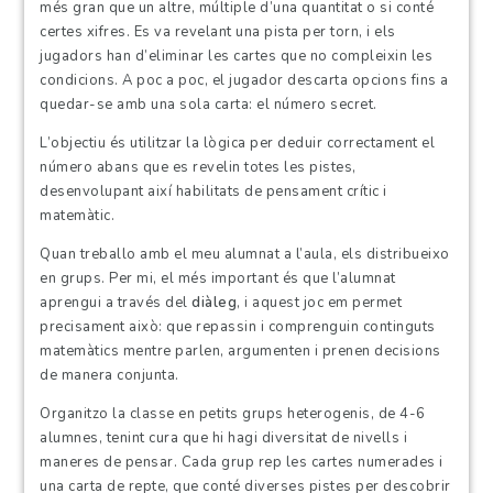
més gran que un altre, múltiple d’una quantitat o si conté
certes xifres. Es va revelant una pista per torn, i els
jugadors han d’eliminar les cartes que no compleixin les
condicions. A poc a poc, el jugador descarta opcions fins a
quedar-se amb una sola carta: el número secret.
L’objectiu és utilitzar la lògica per deduir correctament el
número abans que es revelin totes les pistes,
desenvolupant així habilitats de pensament crític i
matemàtic.
Quan treballo amb el meu alumnat a l’aula, els distribueixo
en grups. Per mi, el més important és que l’alumnat
aprengui a través del
diàleg
, i aquest joc em permet
precisament això: que repassin i comprenguin continguts
matemàtics mentre parlen, argumenten i prenen decisions
de manera conjunta.
Organitzo la classe en petits grups heterogenis, de 4-6
alumnes, tenint cura que hi hagi diversitat de nivells i
maneres de pensar. Cada grup rep les cartes numerades i
una carta de repte, que conté diverses pistes per descobrir