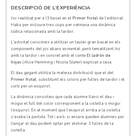
DESCRIPCIÓ DE L’EXPERIÈNCIA
Joc realitzat per a I3 basat en el
Primer frutal
de l’editorial
Haba per incloure tres cops per setmana una dinàmica
lúdica relacionada amb la tardor.
L’activitat consisteix a utilitzar un tauler gran basat en els
components del joc abans esmentat, però tematitzant-ho
amb la tardor i en concret amb el conte
El ladrón de
hojas
(Alice Hemming i Nicola Slater) explicat a casa.
El dau gegant utilitza la mateixa distribució que el del
Primer frutal
, substituint els colors per fulles de tardor i el
corb per un esquirol.
La dinàmica consisteix que cada alumne llanci el dau i
mogui el full del color corresponent a la cistella o mogui
l’esquirol. En el moment que l’esquirol arriba a la cistella
s’acaba la partida. Tot i això, si encara queden alumnes per
llançar el dau podem optar per eliminar 3 fulles de la
cistella.