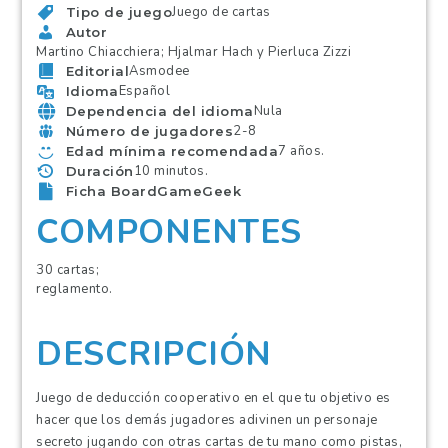
Juego de cartas
Tipo de juego
Autor
Martino Chiacchiera; Hjalmar Hach y Pierluca Zizzi
Asmodee
Editorial
Español
Idioma
Nula
Dependencia del idioma
2-8
Número de jugadores
7 años.
Edad mínima recomendada
10 minutos.
Duración
Ficha BoardGameGeek
COMPONENTES
30 cartas;
reglamento.
DESCRIPCIÓN
Juego de deducción cooperativo en el que tu objetivo es
hacer que los demás jugadores adivinen un personaje
secreto jugando con otras cartas de tu mano como pistas,