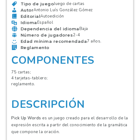
Juego de cartas
Tipo de juego
Antonio Luís González Gómez
Autor
Autoedición
Editorial
Español
Idioma
Baja
Dependencia del idioma
2-4
Número de jugadores
7 años.
Edad mínima recomendada
Reglamento
COMPONENTES
75 cartas;
4 tarjetas-tablero;
reglamento.
DESCRIPCIÓN
Pick Up Words
es un juego creado para el desarrollo de la
expresión escrita a partir del conocimiento de la gramática
que compone la oración.