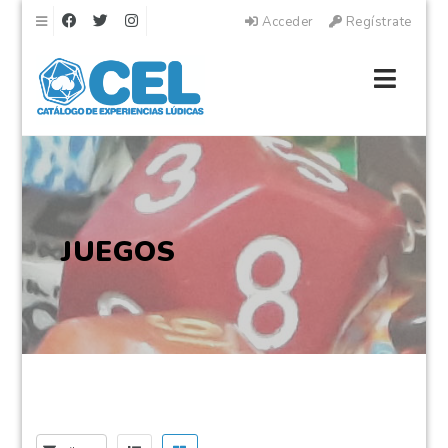
Navegación
Acceder
Regístrate
Naveg
JUEGOS