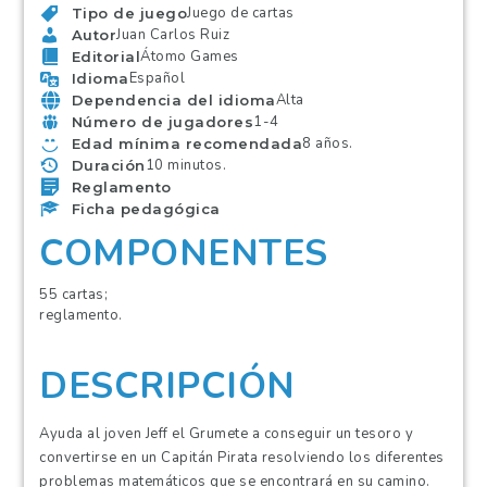
Juego de cartas
Tipo de juego
Juan Carlos Ruiz
Autor
Átomo Games
Editorial
Español
Idioma
Alta
Dependencia del idioma
1-4
Número de jugadores
8 años.
Edad mínima recomendada
10 minutos.
Duración
Reglamento
Ficha pedagógica
COMPONENTES
55 cartas;
reglamento.
DESCRIPCIÓN
Ayuda al joven Jeff el Grumete a conseguir un tesoro y
convertirse en un Capitán Pirata resolviendo los diferentes
problemas matemáticos que se encontrará en su camino.