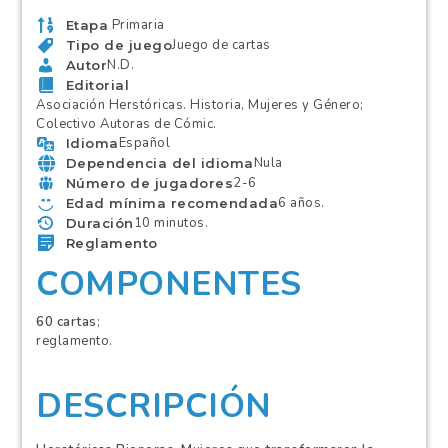
Primaria
Etapa
Juego de cartas
Tipo de juego
N.D.
Autor
Editorial
Asociación Herstóricas. Historia, Mujeres y Género;
Colectivo Autoras de Cómic.
Español
Idioma
Nula
Dependencia del idioma
2-6
Número de jugadores
6 años.
Edad mínima recomendada
10 minutos.
Duración
Reglamento
COMPONENTES
60 cartas
;
reglamento.
DESCRIPCIÓN