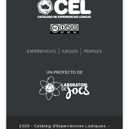
EXPERIENCIAS
JUEGOS
PERFILES
UN PROYECTO DE
2025 - Catàleg d'Experiències Lúdiques. -