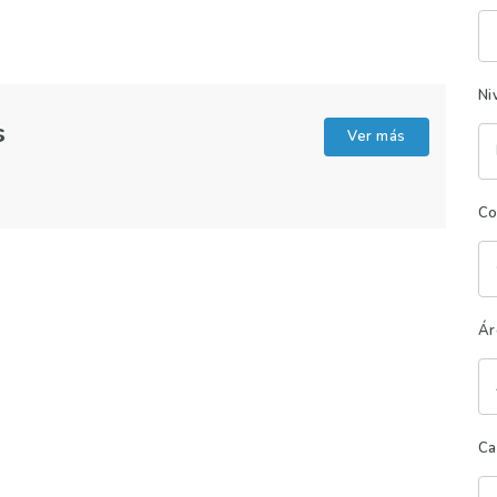
Pa
cl
Ni
s
Ver más
Co
Ár
Ca