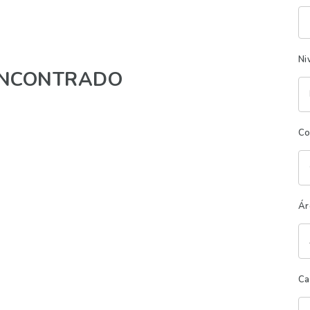
Pa
cl
Ni
NCONTRADO
Co
Ár
Ca