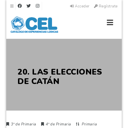
Navegación
Acceder
Regístrate
Naveg
20. LAS ELECCIONES
DE CATÁN
3º de Primaria
4º de Primaria
Primaria