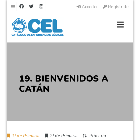
Navegación
Acceder
Regístrate
Naveg
19. BIENVENIDOS A
CATÁN
1º de Primaria
2º de Primaria
Primaria