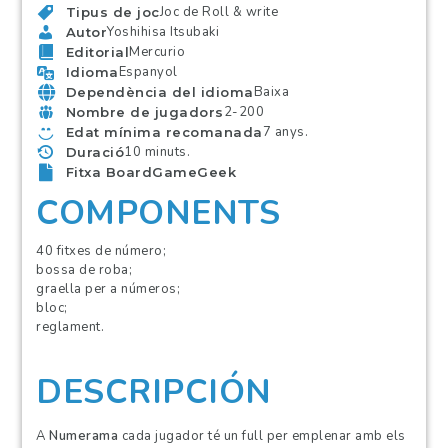
Joc de Roll & write
Tipus de joc
Yoshihisa Itsubaki
Autor
Mercurio
Editorial
Espanyol
Idioma
Baixa
Dependència del idioma
2-200
Nombre de jugadors
7 anys.
Edat mínima recomanada
10 minuts.
Duració
Fitxa BoardGameGeek
COMPONENTS
40 fitxes de número;
bossa de roba;
graella per a números;
bloc;
reglament.
DESCRIPCIÓN
A
Numerama
cada jugador té un full per emplenar amb els