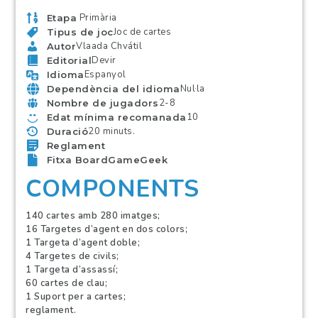
Primària
Etapa
Joc de cartes
Tipus de joc
Vlaada Chvátil
Autor
Devir
Editorial
Espanyol
Idioma
Nul·la
Dependència del idioma
2-8
Nombre de jugadors
10
Edat mínima recomanada
20 minuts.
Duració
Reglament
Fitxa BoardGameGeek
COMPONENTS
140 cartes amb 280 imatges;
16 Targetes d’agent en dos colors;
1 Targeta d’agent doble;
4 Targetes de civils;
1 Targeta d’assassí;
60 cartes de clau;
1 Suport per a cartes;
reglament.