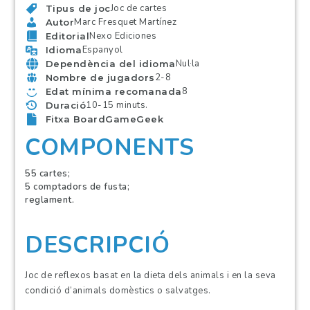
Joc de cartes
Tipus de joc
Marc Fresquet Martínez
Autor
Nexo Ediciones
Editorial
Espanyol
Idioma
Nul·la
Dependència del idioma
2-8
Nombre de jugadors
8
Edat mínima recomanada
10-15 minuts.
Duració
Fitxa BoardGameGeek
COMPONENTS
55 cartes;
5 comptadors de fusta;
reglament.
DESCRIPCIÓ
Joc de reflexos basat en la dieta dels animals i en la seva
condició d’animals domèstics o salvatges.