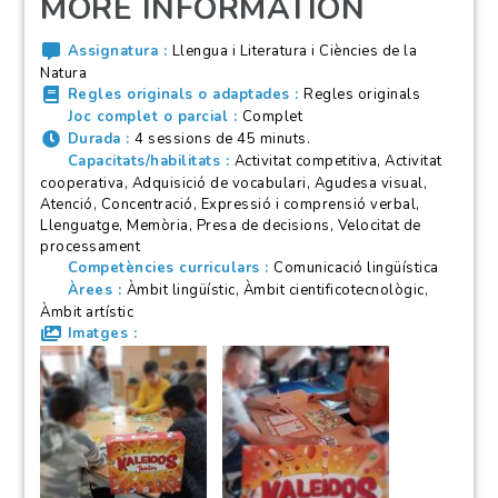
MORE INFORMATION
Assignatura
Llengua i Literatura i Ciències de la
Natura
Regles originals o adaptades
Regles originals
Joc complet o parcial
Complet
Durada
4 sessions de 45 minuts.
Capacitats/habilitats
Activitat competitiva, Activitat
cooperativa, Adquisició de vocabulari, Agudesa visual,
Atenció, Concentració, Expressió i comprensió verbal,
Llenguatge, Memòria, Presa de decisions, Velocitat de
processament
Competències curriculars
Comunicació lingüística
Àrees
Àmbit lingüístic, Àmbit cientificotecnològic,
Àmbit artístic
Imatges