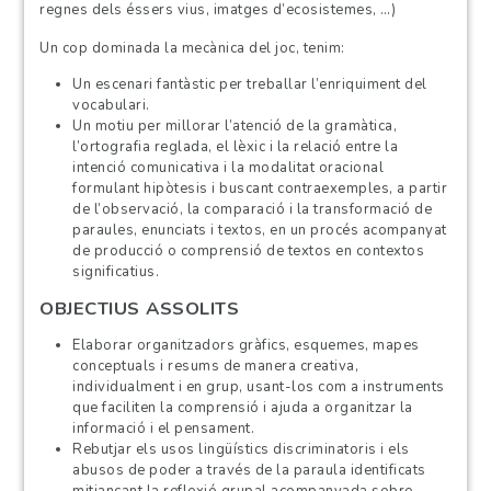
regnes dels éssers vius, imatges d’ecosistemes, …)
Un cop dominada la mecànica del joc, tenim:
Un escenari fantàstic per treballar l’enriquiment del
vocabulari.
Un motiu per millorar l’atenció de la gramàtica,
l’ortografia reglada, el lèxic i la relació entre la
intenció comunicativa i la modalitat oracional
formulant hipòtesis i buscant contraexemples, a partir
de l’observació, la comparació i la transformació de
paraules, enunciats i textos, en un procés acompanyat
de producció o comprensió de textos en contextos
significatius.
OBJECTIUS ASSOLITS
Elaborar organitzadors gràfics, esquemes, mapes
conceptuals i resums de manera creativa,
individualment i en grup, usant-los com a instruments
que faciliten la comprensió i ajuda a organitzar la
informació i el pensament.
Rebutjar els usos lingüístics discriminatoris i els
abusos de poder a través de la paraula identificats
mitjançant la reflexió grupal acompanyada sobre