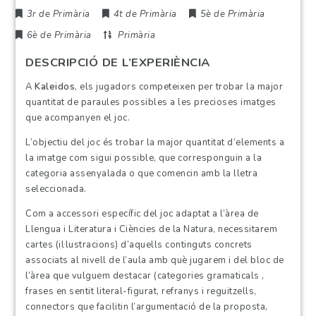
3r de Primària
4t de Primària
5è de Primària
6è de Primària
Primària
DESCRIPCIÓ DE L’EXPERIÈNCIA
A
Kaleidos
, els jugadors competeixen per trobar la major
quantitat de paraules possibles a les precioses imatges
que acompanyen el joc.
L’objectiu del joc és trobar la major quantitat d’elements a
la imatge com sigui possible, que corresponguin a la
categoria assenyalada o que comencin amb la lletra
seleccionada.
Com a accessori específic del joc adaptat a l’àrea de
Llengua i Literatura i Ciències de la Natura, necessitarem
cartes (il·lustracions) d’aquells continguts concrets
associats al nivell de l’aula amb què jugarem i del bloc de
l’àrea que vulguem destacar (categories gramaticals ,
frases en sentit literal-figurat, refranys i reguitzells,
connectors que facilitin l’argumentació de la proposta,