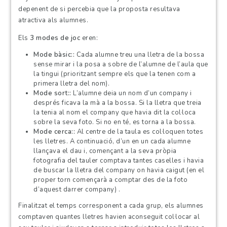
depenent de si percebia que la proposta resultava
atractiva als alumnes.
Els
3 modes de joc
eren:
Mode bàsic:
Cada alumne treu una lletra de la bossa
sense mirar i la posa a sobre de l’alumne de l’aula que
la tingui (prioritzant sempre els que la tenen com a
primera lletra del nom).
Mode sort:
L’alumne deia un nom d’un company i
després ficava la mà a la bossa. Si la lletra que treia
la tenia al nom el company que havia dit la col·loca
sobre la seva foto. Si no en té, es torna a la bossa.
Mode cerca:
Al centre de la taula es col·loquen totes
les lletres. A continuació, d’un en un cada alumne
llançava el dau i, començant a la seva pròpia
fotografia del tauler comptava tantes caselles i havia
de buscar la lletra del company on havia caigut (en el
proper torn començarà a comptar des de la foto
d’aquest darrer company) .
Finalitzat el temps corresponent a cada grup, els alumnes
comptaven quantes lletres havien aconseguit col·locar al