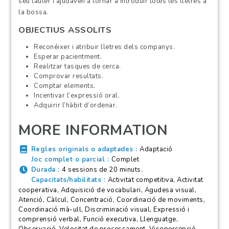
seu tauler i ajudaven a tornar a introduir totes les lletres a
la bossa.
OBJECTIUS ASSOLITS
Reconéixer i atribuir lletres dels companys.
Esperar pacientment.
Realitzar tasques de cerca.
Comprovar resultats.
Comptar elements.
Incentivar l’expressió oral.
Adquirir l’hàbit d’ordenar.
MORE INFORMATION
Regles originals o adaptades
Adaptació
Joc complet o parcial
Complet
Durada
4 sessions de 20 minuts.
Capacitats/habilitats
Activitat competitiva, Activitat
cooperativa, Adquisició de vocabulari, Agudesa visual,
Atenció, Càlcul, Concentració, Coordinació de moviments,
Coordinació mà-ull, Discriminació visual, Expressió i
comprensió verbal, Funció executiva, Llenguatge,