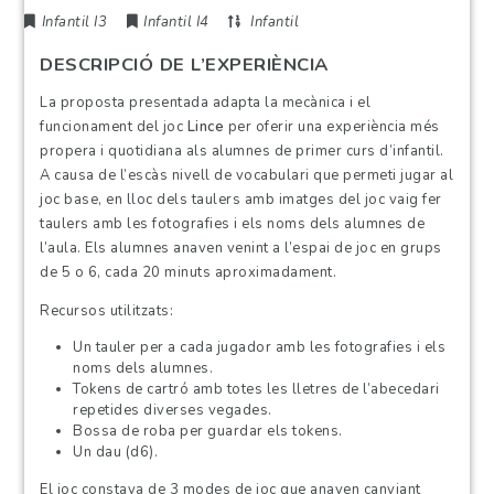
Infantil I3
Infantil I4
Infantil
DESCRIPCIÓ DE L’EXPERIÈNCIA
La proposta presentada adapta la mecànica i el
funcionament del joc
Lince
per oferir una experiència més
propera i quotidiana als alumnes de primer curs d’infantil.
A causa de l’escàs nivell de vocabulari que permeti jugar al
joc base, en lloc dels taulers amb imatges del joc vaig fer
taulers amb les fotografies i els noms dels alumnes de
l’aula. Els alumnes anaven venint a l’espai de joc en grups
de 5 o 6, cada 20 minuts aproximadament.
Recursos utilitzats:
Un tauler per a cada jugador amb les fotografies i els
noms dels alumnes.
Tokens de cartró amb totes les lletres de l’abecedari
repetides diverses vegades.
Bossa de roba per guardar els tokens.
Un dau (d6).
El joc constava de 3 modes de joc que anaven canviant